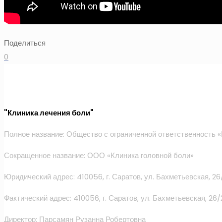
Поделиться
0
"Клиника лечения боли"
Полное название: Общество с ограниченной ответственность «
Сокращенное название: ООО «Клиника головной боли»
Юридический адрес: 410056, г. Саратов, ул. Бахметьевская, 26
Фактический адрес: 410056, г. Саратов, ул. Бахметьевская, 26/
Директор: Парсамян Рузанна Робертовна