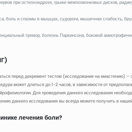
рвов при остеохондрозе, грыже межпозвонковых дисков, радику
 боль и спазмы в мышцах, судороги, мышечная слабость, брукс
сенциальный тремор, болезнь Паркинсона, боковой амиотрофичес
МГ)
аться перед декремент тестом (исследование на миастению) –
едура может длиться до 1-2 часов, в зависимости от предпола
ейрофизиологии. Для проведения данного исследования необход
ению данного исследования вы всегда можете получить в нашей
линике лечения боли?