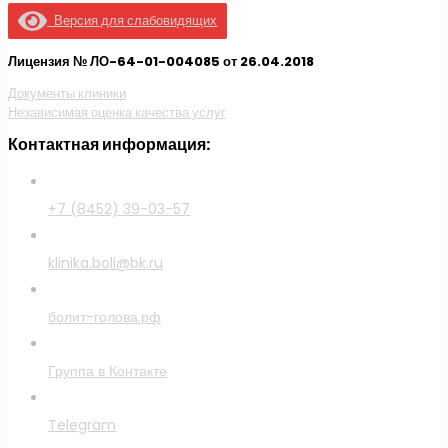
Версия для слабовидящих
Лицензия № ЛО-64-01-004085 от 26.04.2018
Документы клиники
Независимая оценка качества услуг
Контактная информация:
+7 (8452) 39-03-57
klinika.boli@bk.ru
болит-голова.рф
Группа в Контакте
Telegram